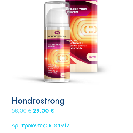
Hondrostrong
Original
Η
58,00
€
29,00
€
price
τρέχουσα
Αρ. προϊόντος: 8184917
was:
τιμή