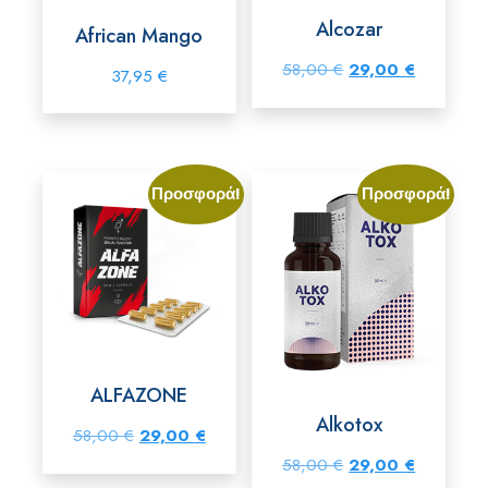
Alcozar
African Mango
Original
Η
58,00
€
29,00
€
37,95
€
price
τρέχουσα
was:
τιμή
58,00 €.
είναι:
Προσφορά!
Προσφορά!
29,00 €.
ALFAZONE
Alkotox
Original
Η
58,00
€
29,00
€
Original
Η
58,00
€
29,00
€
price
τρέχουσα