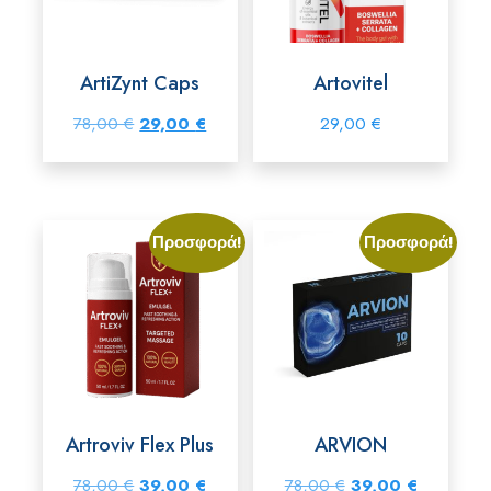
ArtiZynt Caps
Artovitel
Original
Η
78,00
€
29,00
€
29,00
€
price
τρέχουσα
was:
τιμή
78,00 €.
είναι:
Προσφορά!
Προσφορά!
29,00 €.
Artroviv Flex Plus
ARVION
Original
Η
Original
Η
78,00
€
39,00
€
78,00
€
39,00
€