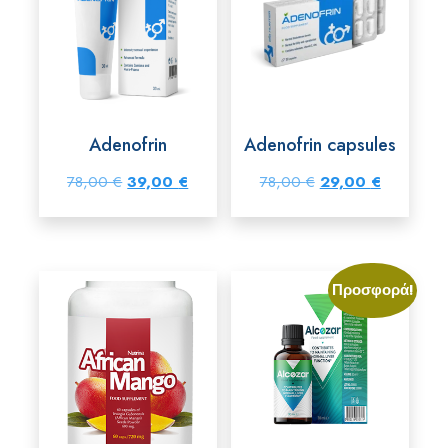
Adenofrin
Adenofrin capsules
Original
Η
Original
Η
78,00
€
39,00
€
78,00
€
29,00
€
price
τρέχουσα
price
τρέχουσα
was:
τιμή
was:
τιμή
78,00 €.
είναι:
78,00 €.
είναι:
Προσφορά!
39,00 €.
29,00 €.