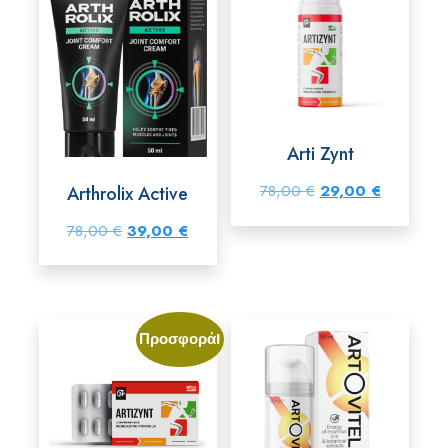
Arti Zynt
Original
Η
78,00
€
29,00
€
Arthrolix Active
price
τρέχουσα
Original
Η
78,00
€
39,00
€
was:
τιμή
price
τρέχουσα
78,00 €.
είναι:
was:
τιμή
29,00 €.
78,00 €.
είναι:
Προσφορά!
39,00 €.