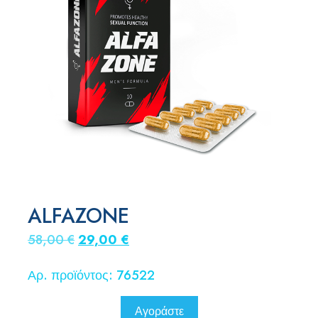
ALFAZONE
Original
Η
58,00
€
29,00
€
price
τρέχουσα
Αρ. προϊόντος: 76522
was:
τιμή
58,00 €.
είναι:
Αγοράστε