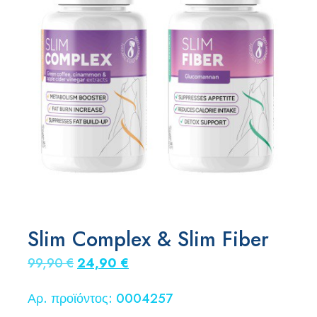
Slim Complex & Slim Fiber
Original
Η
99,90
€
24,90
€
price
τρέχουσα
Αρ. προϊόντος: 0004257
was:
τιμή