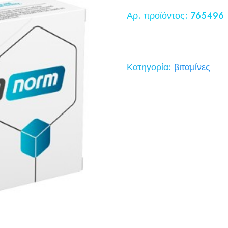
price
τρέχου
Αρ. προϊόντος: 765496
was:
τιμή
58,00 €.
είναι:
29,00 
Κατηγορία:
βιταμίνες