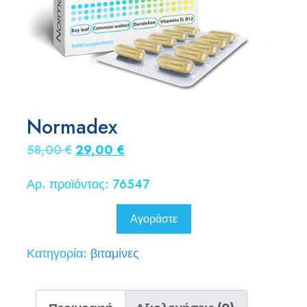
Normadex
Original
Η
58,00
€
29,00
€
price
τρέχουσα
Αρ. προϊόντος: 76547
was:
τιμή
58,00 €.
είναι:
Αγοράστε
29,00 €.
Κατηγορία:
βιταμίνες