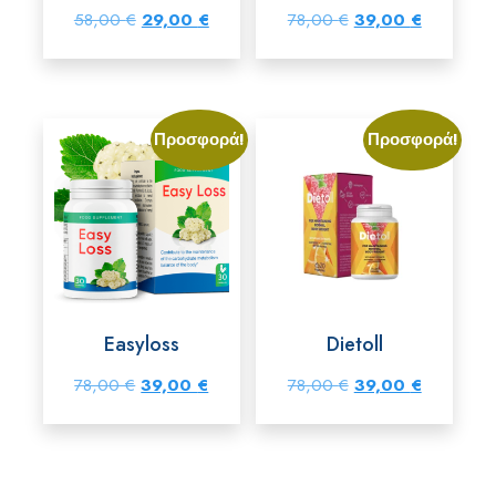
Original
Η
Original
Η
58,00
€
29,00
€
78,00
€
39,00
€
price
τρέχουσα
price
τρέχουσα
was:
τιμή
was:
τιμή
58,00 €.
είναι:
78,00 €.
είναι:
Προσφορά!
Προσφορά!
29,00 €.
39,00 €.
Easyloss
Dietoll
Original
Η
Original
Η
78,00
€
39,00
€
78,00
€
39,00
€
price
τρέχουσα
price
τρέχουσα
was:
τιμή
was:
τιμή