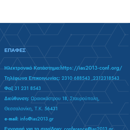
78,00 €.
είναι:
78,00 €.
είναι:
39,00 €.
39,00 €.
ΕΠΑΦΈΣ
https://ias2013-conf.org/
Ηλεκτρονικό Κατάστημα:
Τηλέφωνα Επικοινωνίας:
2310 688543 ,2312318543
Φαξ
31 231 8543
Διεύθυνση:
Ωραιοκάστρου 18, Σταυρούπολη,
Θεσσαλονίκη, Τ.Κ. 56431
e-mail:
info@ias2013.gr
Εγγραφή για το συνέδριο:
conference@ias2013.gr