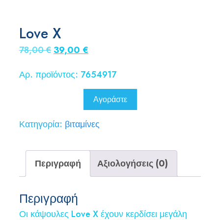
Love X
Original
Η
78,00
€
39,00
€
price
τρέχουσα
Αρ. προϊόντος: 7654917
was:
τιμή
78,00 €.
είναι:
Αγοράστε
39,00 €.
Κατηγορία:
βιταμίνες
Περιγραφή
Αξιολογήσεις (0)
Περιγραφή
Οι κάψουλες Love X έχουν κερδίσει μεγάλη