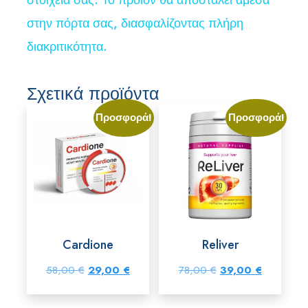
στοιχεία σας. Το προϊόν θα αποσταλεί άμεσα
στην πόρτα σας, διασφαλίζοντας πλήρη
διακριτικότητα.
Σχετικά προϊόντα
Προσφορά!
Προσφορά!
Cardione
Reliver
Original
Η
Original
Η
58,00
€
29,00
€
78,00
€
39,00
€
price
τρέχουσα
price
τρέχουσα