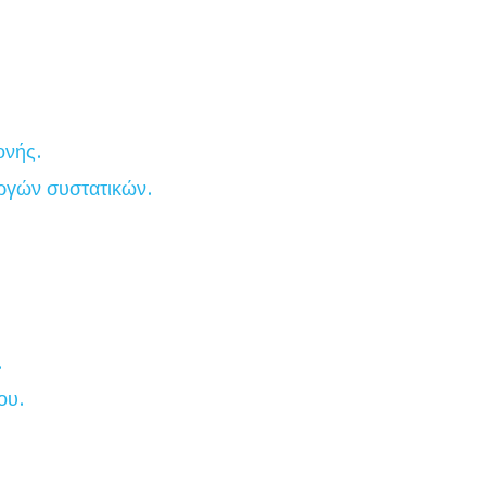
ονής.
εργών συστατικών.
.
ου.