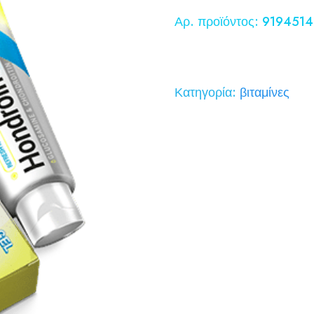
price
τρέχου
Αρ. προϊόντος: 9194514
was:
τιμή
58,00 €.
είναι:
29,00 
Κατηγορία:
βιταμίνες