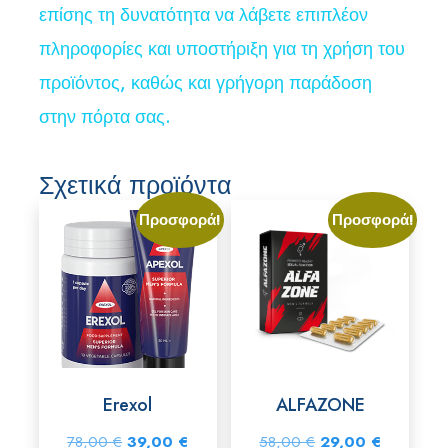
επίσης τη δυνατότητα να λάβετε επιπλέον
πληροφορίες και υποστήριξη για τη χρήση του
προϊόντος, καθώς και γρήγορη παράδοση
στην πόρτα σας.
Σχετικά προϊόντα
Προσφορά!
Προσφορά!
Erexol
ALFAZONE
Original
Η
Original
Η
78,00
€
39,00
€
58,00
€
29,00
€