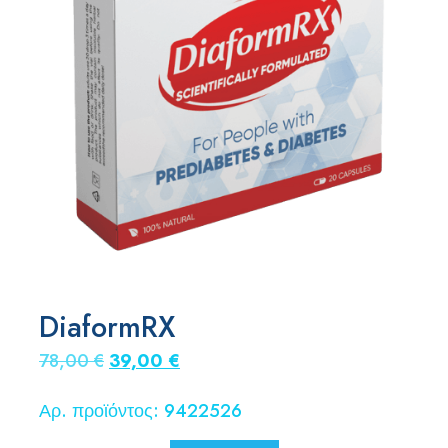
DiaformRX
Original
Η
78,00
€
39,00
€
price
τρέχουσα
Αρ. προϊόντος: 9422526
was:
τιμή