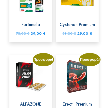
Fortunella
Cystenon Premium
Original
Η
Original
Η
78,00
€
39,00
€
58,00
€
29,00
€
price
τρέχουσα
price
τρέχουσα
was:
τιμή
was:
τιμή
78,00 €.
είναι:
58,00 €.
είναι:
Προσφορά!
Προσφορά!
39,00 €.
29,00 €.
ALFAZONE
Erectil Premium