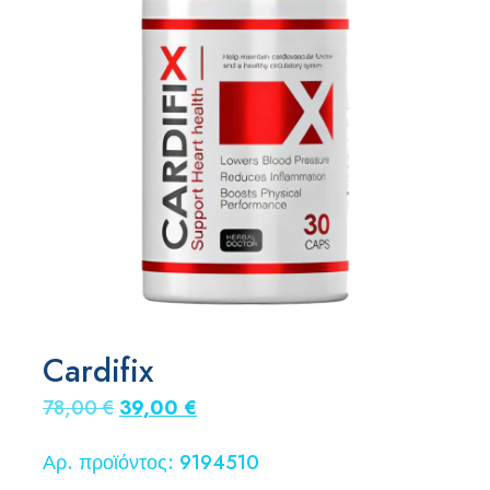
Cardifix
Original
Η
78,00
€
39,00
€
price
τρέχουσα
Αρ. προϊόντος: 9194510
was:
τιμή